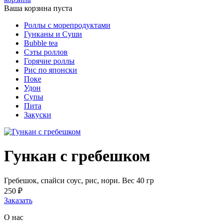
Ваша корзина пуста
Роллы с морепродуктами
Гунканы и Суши
Bubble tea
Сэты роллов
Горячие роллы
Рис по японски
Поке
Удон
Супы
Пита
Закуски
Гункан с гребешком
Гребешок, спайси соус, рис, нори. Вес 40 гр
250
₽
Заказать
О нас