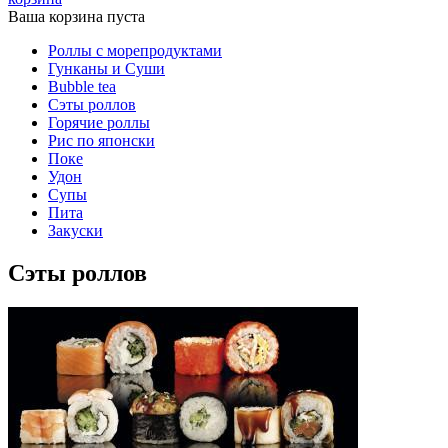
Ваша корзина пуста
Роллы с морепродуктами
Гунканы и Суши
Bubble tea
Сэты роллов
Горячие роллы
Рис по японски
Поке
Удон
Супы
Пита
Закуски
Сэты роллов